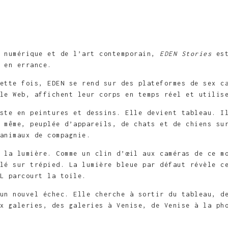
t numérique et de l’art contemporain,
EDEN Stories
est
e en errance.
ette fois, EDEN se rend sur des plateformes de sex c
le Web, affichent leur corps en temps réel et utilise
ste en peintures et dessins. Elle devient ­tableau. I
 même, peuplée d’appareils, de chats et de chiens su
animaux de compagnie.
 la lumière. Comme un clin d’œil aux caméras de ce m
lé sur trépied. La lumière bleue par défaut révèle c
L parcourt la toile.
un nouvel échec. Elle cherche à sortir du tableau, d
ux galeries, des galeries à Venise, de Venise à la ph