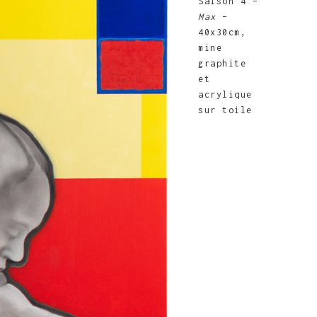
Saison 4 –
Max
–
40x30cm,
mine
graphite
et
acrylique
sur toile