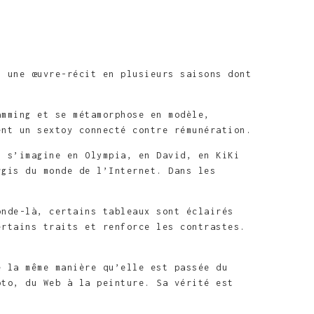
 une œuvre-récit en plusieurs saisons dont
amming et se métamorphose en modèle,
nt un sextoy connecté contre ­rémunération.
l s’imagine en Olympia, en David, en KiKi
rgis du monde de l’Internet. Dans les
onde-là, certains tableaux sont éclairés
ertains traits et renforce les contrastes.
e la même manière qu’elle est passée du
oto, du Web à la peinture. Sa vérité est