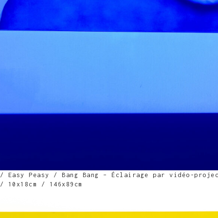
/ Easy Peasy / Bang Bang – Éclairage par vidéo-proje
/ 10x18cm / 146x89cm